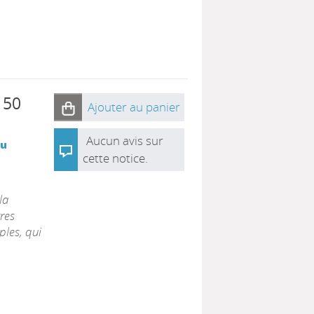
 50
Ajouter au panier
Aucun avis sur
du
cette notice.
la
tres
ples, qui