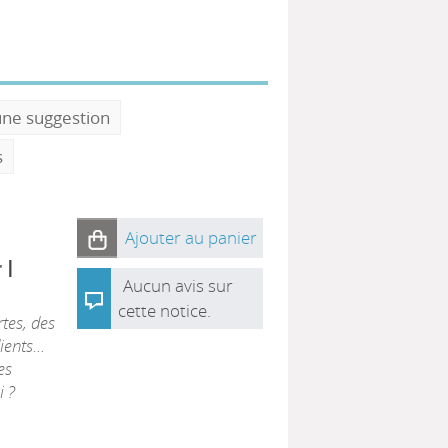
une suggestion
s
Ajouter au panier
|
r
Aucun avis sur
cette notice.
rtes, des
ents...
es
i ?