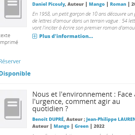
|
|
|
Daniel Picouly
, Auteur
Mango
Roman
2
En 1958, un petit garçon de 10 ans découvre un
de lettres d'amour dans un terrain vague : 54 let
vont l'inciter à écrire son premier roman d'amou
texte
Plus d'information...
imprimé
Réserver
Disponible
Nous et l'environnement : Face 
l'urgence, comment agir au
quotidien ?
Benoît DUPRÉ
, Auteur ;
Jean-Philippe LAURE
|
|
|
Auteur
Mango
Green
2022