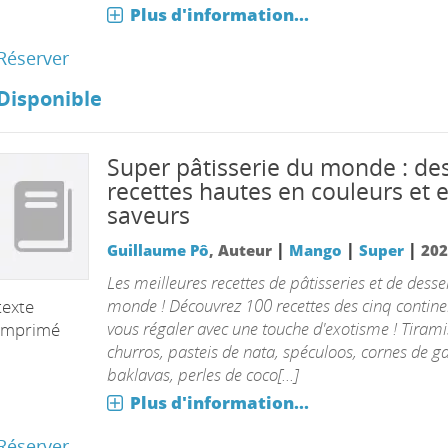
Plus d'information...
Réserver
Disponible
Super pâtisserie du monde : de
recettes hautes en couleurs et 
saveurs
|
|
|
Guillaume Pô
, Auteur
Mango
Super
202
Les meilleures recettes de pâtisseries et de desse
monde ! Découvrez 100 recettes des cinq contine
texte
vous régaler avec une touche d'exotisme ! Tirami
imprimé
churros, pasteis de nata, spéculoos, cornes de ga
baklavas, perles de coco[...]
Plus d'information...
Réserver