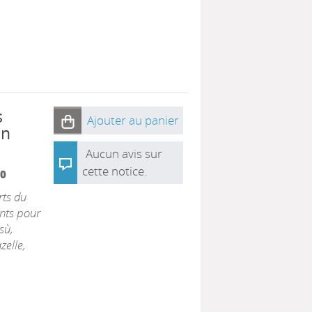
s
Ajouter au panier
en
Aucun avis sur
cette notice.
0
rts du
nts pour
sù,
zelle,