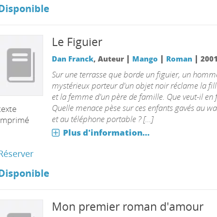
Disponible
Le Figuier
|
|
|
Dan Franck
, Auteur
Mango
Roman
200
Sur une terrasse que borde un figuier, un homm
mystérieux porteur d'un objet noir réclame la fille,
et la femme d'un père de famille. Que veut-il en f
Quelle menace pèse sur ces enfants gavés au w
texte
et au téléphone portable ? [...]
imprimé
Plus d'information...
Réserver
Disponible
Mon premier roman d'amour