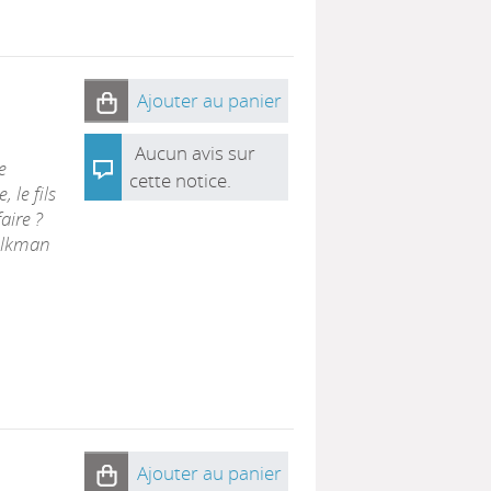
Ajouter au panier
1
Aucun avis sur
e
cette notice.
 le fils
aire ?
alkman
Ajouter au panier