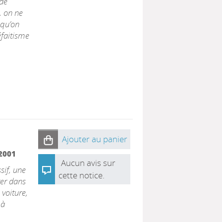
 de
, on ne
 qu’on
éfaitisme
Ajouter au panier
2001
Aucun avis sur
sif, une
cette notice.
rer dans
 voiture,
 à