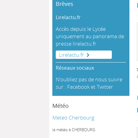
Brèves
Lirelactu.fr
Accès depuis le Lycée
uniquement au panorama de
presse
lirelactu.fr
Lirelactu.fr
Réseaux sociaux
N'oubliez pas de nous suivre
sur :
Facebook
et
Twitter
Météo
Meteo Cherbourg
la météo à CHERBOURG