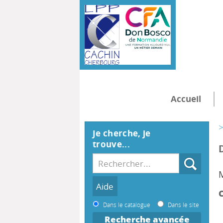
Accueil
>
Je cherche, je
trouve...
C
Dans le catalogue
Dans le site
Recherche avancée