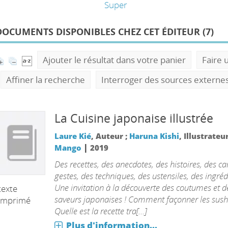
Super
DOCUMENTS DISPONIBLES CHEZ CET ÉDITEUR (
7
)
Ajouter le résultat dans votre panier
Faire 
Affiner la recherche
Interroger des sources externe
La Cuisine japonaise illustrée
Laure Kié
, Auteur ;
Haruna Kishi
, Illustrateu
|
Mango
2019
Des recettes, des anecdotes, des histoires, des ca
gestes, des techniques, des ustensiles, des ingrédi
Une invitation à la découverte des coutumes et d
texte
saveurs japonaises ! Comment façonner les sush
imprimé
Quelle est la recette tra[...]
Plus d'information...