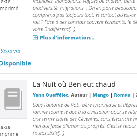
Incendies, inondations, vagues de chaleur, perte
texte
biodiversité, migrations... On en parle beaucoup
imprimé
comprend pas toujours tout, et surtout qu’est-ce
fait ? Face à des constats souvent écrasants, le d
voire l’indifférenc[...]
Plus d'information...
Réserver
Disponible
La Nuit où Ben eut chaud
|
|
|
Yann Queffélec
, Auteur
Mango
Roman
Sous l'autorité de Rob, père tyrannique et dépres
famille tourne le dos à la civilisation pour se reti
une ferme isolée des Cévennes, sans électricité ni
rien qui fasse allusion au progrès. C'est le retour
texte
l’autosubsis[...]
imprimé