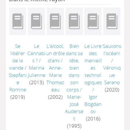
Se
Le
L'alcool,
Bien
Le Livre
Sauvons
libérer
Cannabi
un drôle
dans sa
des
l'océan!
de la
s ?
/
d'ami
/
tête,
merveill
/
viande
/
Marina
Anne-
bien
es
Véroniq
Stepfani
Julienne
Marie
dans
technol
ue
e
(2013)
Thomaz
son
ogiques
Sarano
Romine
eau
corps
/
/
(2020)
(2019)
(2002)
Marie-
Igor
José
Bogdan
Auderse
ov
t
(2016)
(1995)