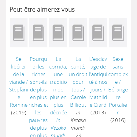
Peut-être aimerez-vous
Se
Pourqu
La
La
L'esclav
Sexe
libérer
oi les
corrida,
santé,
age de
sans
de la
riches
une
un droit
l'antiqui
complex
viande
/
sont-ils
traditio
pour
té à nos
e
/
Stepfani
de plus
n de
tous
/
jours
/
Bérangè
e
en plus
plus en
Carole
Mathild
re
Romine
riches et
plus
Billiout
e Giard
Portalie
(2019)
les
décriée
in
(2013)
r
pauvres
in
Kezako
(2016)
de plus
Kezako
mundi,
en plus
mundi,
23