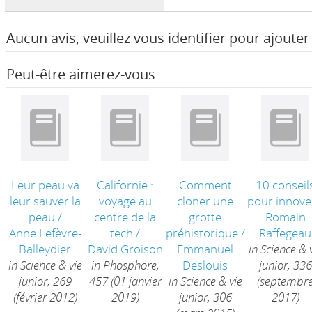
Aucun avis, veuillez vous identifier pour ajouter 
Peut-être aimerez-vous
Leur peau va
Californie :
Comment
10 conseil
leur sauver la
voyage au
cloner une
pour innove
peau
/
centre de la
grotte
Romain
Anne Lefèvre-
tech
/
préhistorique
/
Raffegeau
Balleydier
David Groison
Emmanuel
in Science & 
in Science & vie
in Phosphore,
Deslouis
junior, 336
junior, 269
457 (01 janvier
in Science & vie
(septembr
(février 2012)
2019)
junior, 306
2017)