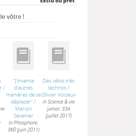
Exclu du prêt
le vôtre !
s
"J'invente
Des vélos très
r
/
d'autres
technos
/
manières de se
Olivier Voizeux
déplacer"
/
in Science & vie
vie
Marion
junior, 334
Sevenier
(juillet 2017)
e
in Phosphore,
360 (juin 2011)