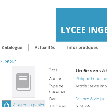
LYCEE ING
Catalogue
Actualités
Infos pratiques
> Retour
Titre :
Un 6e sens à 
Auteurs :
Philippe Fontain
Type de
Article : texte im
document :
Dans :
Science & vie juni
Ajouter au panier
Article en
p. 58-59