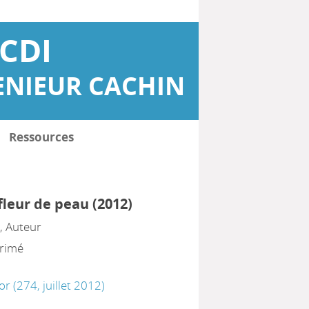
CDI
ENIEUR CACHIN
Ressources
fleur de peau (2012)
e
, Auteur
primé
or (274, juillet 2012)