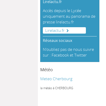
Lirelactu.fr
Accès depuis le Lycée
uniquement au panorama de
presse
lirelactu.fr
Lirelactu.fr
Réseaux sociaux
N'oubliez pas de nous suivre
sur :
Facebook
et
Twitter
Météo
Meteo Cherbourg
la météo à CHERBOURG