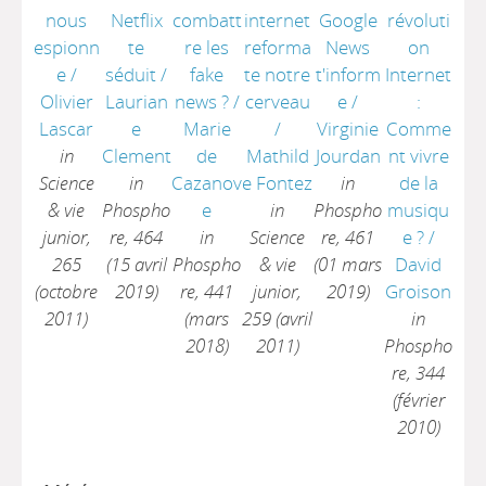
nous
Netflix
combatt
internet
Google
révoluti
espionn
te
re les
reforma
News
on
e
/
séduit
/
fake
te notre
t'inform
Internet
Olivier
Laurian
news ?
/
cerveau
e
/
:
Lascar
e
Marie
/
Virginie
Comme
in
Clement
de
Mathild
Jourdan
nt vivre
Science
in
Cazanov
e Fontez
in
de la
& vie
Phospho
e
in
Phospho
musiqu
junior,
re, 464
in
Science
re, 461
e ?
/
265
(15 avril
Phospho
& vie
(01 mars
David
(octobre
2019)
re, 441
junior,
2019)
Groison
2011)
(mars
259 (avril
in
2018)
2011)
Phospho
re, 344
(février
2010)