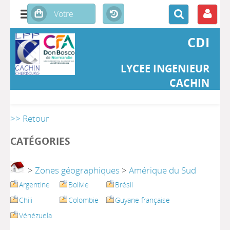
CDI
LYCEE INGENIEUR
CACHIN
>> Retour
CATÉGORIES
>
Zones géographiques
>
Amérique du Sud
Argentine
Bolivie
Brésil
Chili
Colombie
Guyane française
Vénézuela