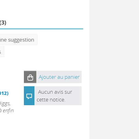
(
3
)
une suggestion
s
Ajouter au panier
Aucun avis sur
012)
cette notice.
iggs,
à enfin