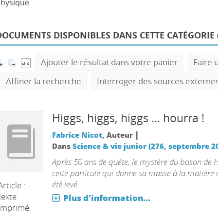
hysique
DOCUMENTS DISPONIBLES DANS CETTE CATÉGORIE 
Ajouter le résultat dans votre panier
Faire 
Affiner la recherche
Interroger des sources externe
Higgs, higgs, higgs ... hourra !
|
Fabrice Nicot
, Auteur
Dans
Science & vie junior (276, septembre 2
Après 50 ans de quête, le mystère du boson de H
cette particule qui donne sa masse à la matière 
été levé.
Article :
texte
Plus d'information...
imprimé