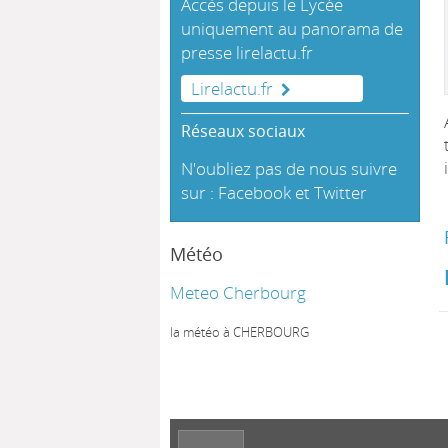
Accès depuis le Lycée
uniquement au panorama de
presse
lirelactu.fr
Lirelactu.fr
Réseaux sociaux
N'oubliez pas de nous suivre
sur :
Facebook
et
Twitter
Météo
Meteo Cherbourg
la météo à CHERBOURG