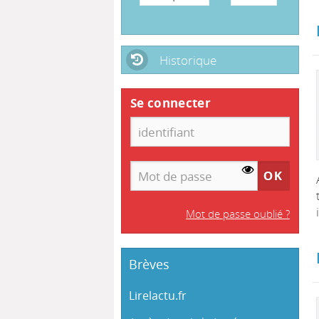
Historique
Se connecter
Mot de passe oublié ?
Brèves
Lirelactu.fr