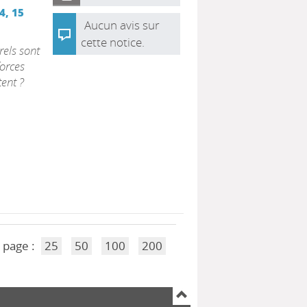
4, 15
Aucun avis sur
cette notice.
els sont
forces
tent ?
 page :
25
50
100
200