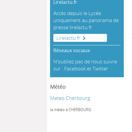
Lirelactu.fr
Accès depuis le Lycée
uniquement au panorama de
presse
lirelactu.fr
Lirelactu.fr
Réseaux sociaux
N'oubliez pas de nous suivre
sur :
Facebook
et
Twitter
Météo
Meteo Cherbourg
la météo à CHERBOURG