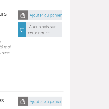
urs
Ajouter au panier
Aucun avis sur
cette notice.
à
 26 mai
 rêves.
es
Ajouter au panier