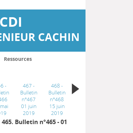
CDI
ENIEUR CACHIN
Ressources
6 -
467 -
468 -
letin
Bulletin
Bulletin
466
n°467
n°468
 mai
01 juin
15 juin
019
2019
2019
, 465. Bulletin n°465 - 01