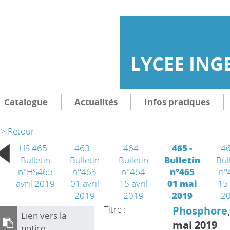
LYCEE ING
Catalogue
Actualités
Infos pratiques
> Retour
HS 465 -
463 -
464 -
465 -
46
Bulletin
Bulletin
Bulletin
Bulletin
Bul
n°HS465
n°463
n°464
n°465
n°
avril 2019
01 avril
15 avril
01 mai
15
2019
2019
2019
2
Titre :
Phosphore
Lien vers la
mai 2019
notice