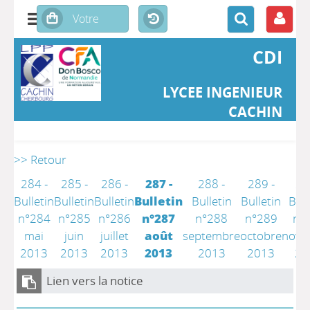
CDI
LYCEE INGENIEUR
CACHIN
>> Retour
284 -
285 -
286 -
287 -
288 -
289 -
29
Bulletin
Bulletin
Bulletin
Bulletin
Bulletin
Bulletin
Bull
n°284
n°285
n°286
n°287
n°288
n°289
n°
mai
juin
juillet
août
septembre
octobre
nove
2013
2013
2013
2013
2013
2013
20
Lien vers la notice