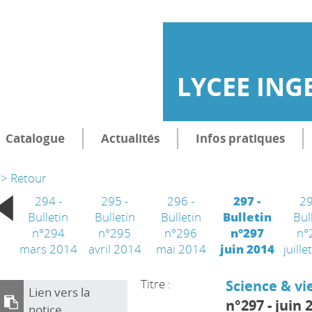
LYCEE ING
Catalogue
Actualités
Infos pratiques
> Retour
294 -
295 -
296 -
297 -
29
Bulletin
Bulletin
Bulletin
Bulletin
Bul
n°294
n°295
n°296
n°297
n°
mars 2014
avril 2014
mai 2014
juin 2014
juill
Titre :
Science & vi
Lien vers la
n°297 - juin 
notice