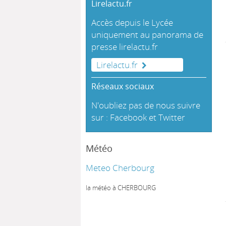
Lirelactu.fr
Accès depuis le Lycée
uniquement au panorama de
presse
lirelactu.fr
Lirelactu.fr
Réseaux sociaux
N'oubliez pas de nous suivre
sur :
Facebook
et
Twitter
Météo
Meteo Cherbourg
la météo à CHERBOURG