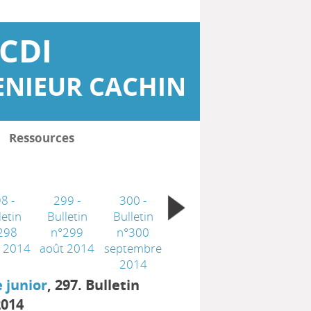
CDI
ENIEUR CACHIN
Ressources
8 -
299 -
300 -
letin
Bulletin
Bulletin
298
n°299
n°300
et 2014
août 2014
septembre
2014
e junior
, 297. Bulletin
2014