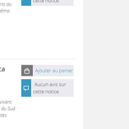
cette notice.
ens au
chéma.
ca
Ajouter au panier
Aucun avis sur
cette notice.
vivant
t du Sud.
ites