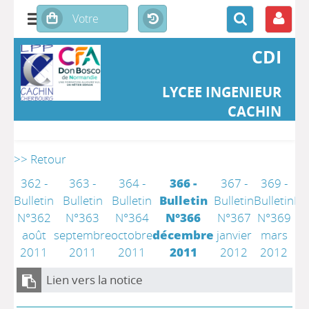
CDI
LYCEE INGENIEUR
CACHIN
>> Retour
362 -
363 -
364 -
366 -
367 -
369 -
3
Bulletin
Bulletin
Bulletin
Bulletin
Bulletin
Bulletin
Bul
N°362
N°363
N°364
N°366
N°367
N°369
N
août
septembre
octobre
décembre
janvier
mars
a
2011
2011
2011
2011
2012
2012
2
Lien vers la notice