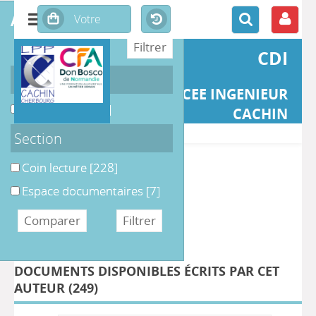
affiner ou comparer
CDI
Support
LYCEE INGENIEUR
Périodique
[235]
CACHIN
Section
>> Retour
Coin lecture
[228]
Espace documentaires
[7]
DÉTAIL DE L'AUTEUR
Auteur Carole Billiout
DOCUMENTS DISPONIBLES ÉCRITS PAR CET
AUTEUR (
249
)