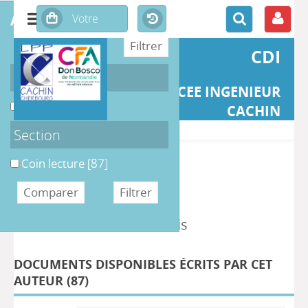
affiner ou comparer
CDI
Support
LYCEE INGENIEUR
Périodique
[87]
CACHIN
Section
>> Retour
Coin lecture
[87]
DÉTAIL DE L'AUTEUR
Auteur Emmanuel Deslouis
DOCUMENTS DISPONIBLES ÉCRITS PAR CET
AUTEUR (
87
)